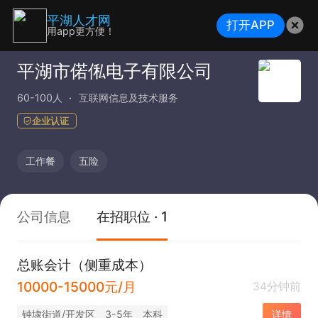
平湖人才网
打开APP
用app更方便！
平湖市偌俬电子有限公司
60-100人
互联网信息及技术服务
企业认证
工作餐
五险
公司信息
在招职位 · 1
总账会计（侧重成本）
10000-15000元/月
34分钟前
钟埭街道/开发区
3-5年
本科
详情