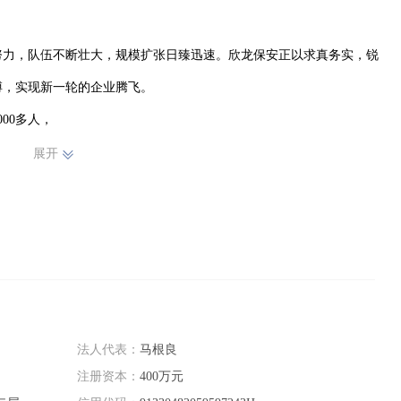
努力，队伍不断壮大，规模扩张日臻迅速。欣龙保安正以求真务实，锐
，实现新一轮的企业腾飞。

0多人，

我们的保安队员训练刻苦、忠于职守，责任心强，有正义感、执行力
展开
服务，有资源调配与资源共享的优势，我们提供的保安服务全部兑现了
法人代表：
马根良
注册资本：
400万元