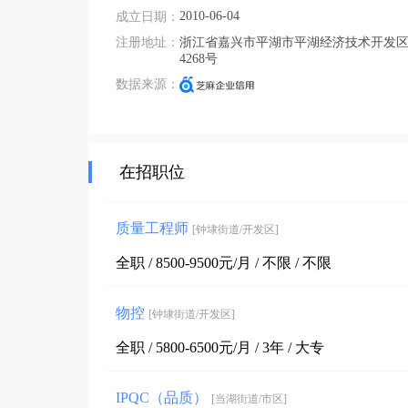
2010-06-04
成立日期：
年营业额:2.5亿元以上

注册地址：
浙江省嘉兴市平湖市平湖经济技术开发
	管理体系认证：ISO9001-2008

4268号
数据来源：
	厂房面积：30000平方米

	员工人数：400人

主要设备：5台8—10色宽幅高速凹版印刷机，14台
在招职位
3.公司前景展望：公司已计划五年内建成华东、华
质量工程师
[钟埭街道/开发区]
全职 / 8500-9500元/月 / 不限 / 不限
物控
[钟埭街道/开发区]
全职 / 5800-6500元/月 / 3年 / 大专
IPQC（品质）
[当湖街道/市区]