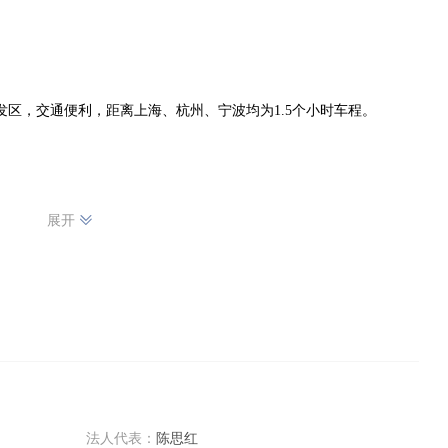
区，交通便利，距离上海、杭州、宁波均为1.5个小时车程。

装膜、湿巾纸自动包装膜、卡头袋、手提袋等塑料包装制品。

展开
法人代表：
陈思红