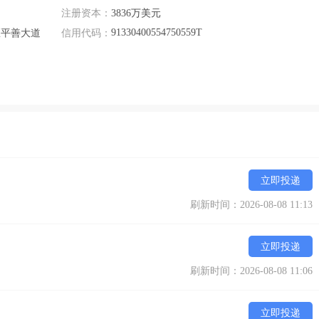
注册资本：
3836万美元
91330400554750559T
区平善大道
信用代码：
吹膜机，分切、制袋、流延机共80余台；

北、华南分工厂，厦门总部。目前，晋江总部、平湖公司已正式营运，
立即投递
刷新时间：2026-08-08 11:13
立即投递
刷新时间：2026-08-08 11:06
立即投递