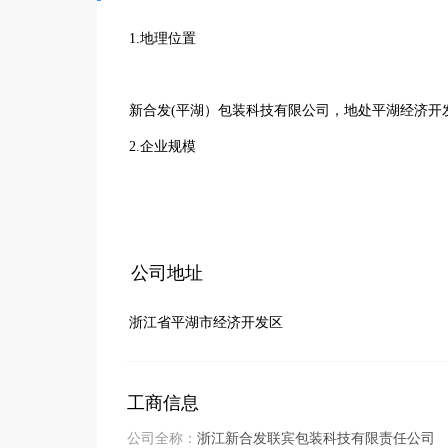
1.地理位置

新合发(平湖）包装科技有限公司，地处平湖经济开发
2.企业规模

主营产品:卫生纸包装袋、纸尿裤包装袋、手帕纸包
企业类型:私营企业;  成立时间:1995年

公司地址
注册资金:3000万;	

浙江省平湖市经济开发区
主要客户:恒安集团;

         恒利集团;

         金红叶;

工商信息
         中顺纸业;

公司全称：
浙江新合发联宾包装科技有限责任公司