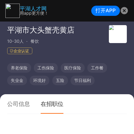
平湖人才网
打开APP
用app更方便！
平湖市大头蟹壳黄店
10-30人
餐饮
企业认证
养老保险
工伤保险
医疗保险
工作餐
失业金
环境好
五险
节日福利
公司信息
在招职位