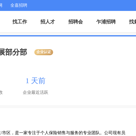
网
全嘉招聘
找工作
招人才
招聘会
乍浦招聘
找
展部分部
企业认证
1 天前
数
企业最近活跃
/市区，是一家专注于个人保险销售与服务的专业团队。公司现有员