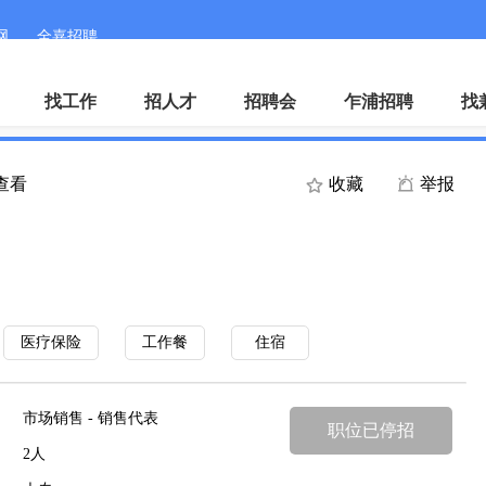
网
全嘉招聘
微
找工作
招人才
招聘会
乍浦招聘
找
人查看
收藏
举报
医疗保险
工作餐
住宿
市场销售 - 销售代表
职位已停招
2人