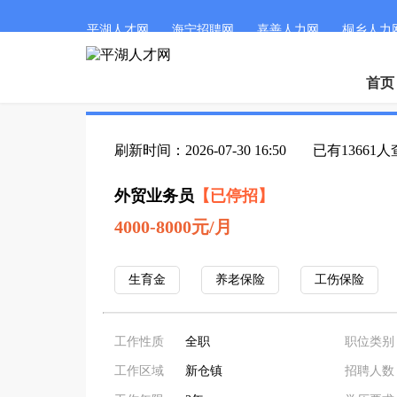
平湖人才网
海宁招聘网
嘉善人力网
桐乡人力
首页
刷新时间：2026-07-30 16:50
已有13661
外贸业务员
【已停招】
4000-8000元/月
生育金
养老保险
工伤保险
工作性质
全职
职位类别
工作区域
新仓镇
招聘人数