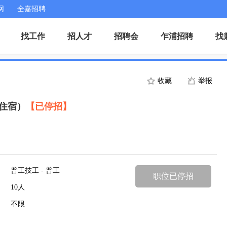
网
全嘉招聘
找工作
招人才
招聘会
乍浦招聘
找
收藏
举报
住宿）
【已停招】
普工技工 - 普工
职位已停招
10人
不限