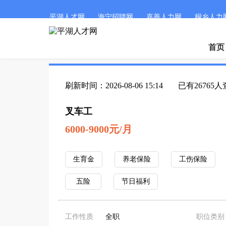
平湖人才网
海宁招聘网
嘉善人力网
桐乡人力
首页
刷新时间：2026-08-06 15:14
已有26765
叉车工
6000-9000元/月
生育金
养老保险
工伤保险
五险
节日福利
工作性质
全职
职位类别