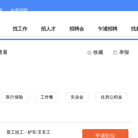
网
全嘉招聘
微
找工作
招人才
招聘会
乍浦招聘
找
人查看
收藏
举报
医疗保险
工作餐
失业金
住房公积金
普工技工 - 铲车/叉车工
申请职位