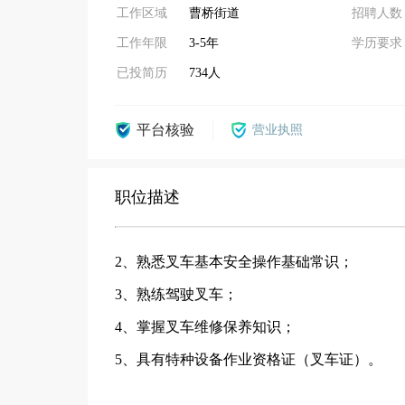
工作区域
曹桥街道
招聘人数
工作年限
3-5年
学历要求
已投简历
734人
平台核验
营业执照
职位描述
2、熟悉叉车基本安全操作基础常识；
3、熟练驾驶叉车；
4、掌握叉车维修保养知识；
5、具有特种设备作业资格证（叉车证）。