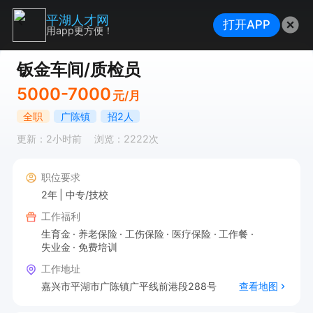
平湖人才网
打开APP
用app更方便！
钣金车间/质检员
5000-7000
元/月
全职
广陈镇
招2人
更新：2小时前
浏览：2222次
职位要求
2年
中专/技校
工作福利
生育金
养老保险
工伤保险
医疗保险
工作餐
失业金
免费培训
工作地址
嘉兴市平湖市广陈镇广平线前港段288号
查看地图