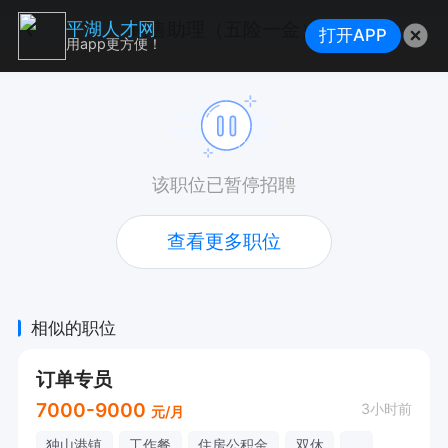
销售助理（五险一金）
平湖人才网
打开APP
用app更方便！
该职位已暂停招聘
查看更多职位
相似的职位
订单专员
7000-9000
3小时前
元/月
独山港镇
工作餐
住房公积金
双休
...