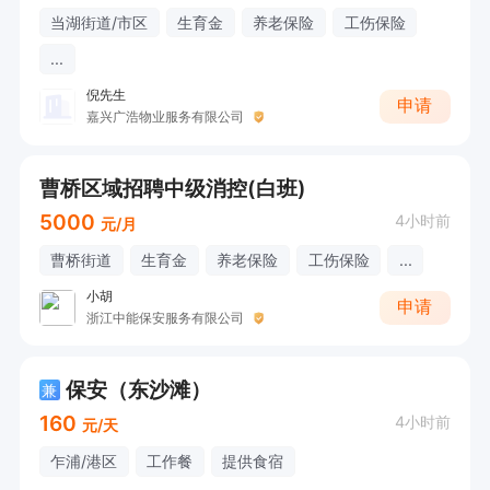
当湖街道/市区
生育金
养老保险
工伤保险
...
倪先生
申请
嘉兴广浩物业服务有限公司
曹桥区域招聘中级消控(白班)
5000
4小时前
元/月
曹桥街道
生育金
养老保险
工伤保险
...
小胡
申请
浙江中能保安服务有限公司
保安（东沙滩）
兼
160
4小时前
元/天
乍浦/港区
工作餐
提供食宿