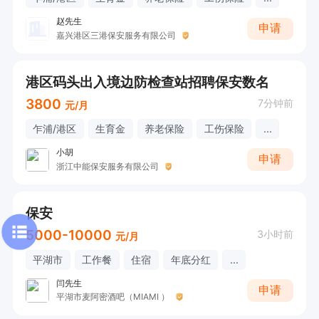
赵先生
申请
嘉兴港区三港保安服务有限公司
港区码头出入境边防检查站招聘保安数名
3800
7分钟前
元/月
乍浦/港区
生育金
养老保险
工伤保险
...
小胡
申请
浙江中能保安服务有限公司
保安
5000-10000
3小时前
元/月
平湖市
工作餐
住宿
年底分红
...
闫先生
申请
平湖市麦阿密酒吧（MIAMI ）