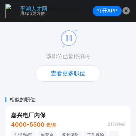
变电所保安（做一休二 ，独山港）
平湖人才网
打开APP
用app更方便！
该职位已暂停招聘
查看更多职位
相似的职位
嘉兴电厂内保
4000-5500
21分钟前
元/月
乍浦/港区
生育金
养老保险
工伤保险
...