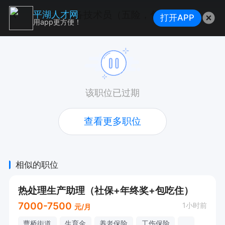
车间储备技术员（五险，包午餐，福利待遇好）
平湖人才网
打开APP
用app更方便！
该职位已过期
查看更多职位
相似的职位
热处理生产助理（社保+年终奖+包吃住）
7000-7500
1小时前
元/月
曹桥街道
生育金
养老保险
工伤保险
...