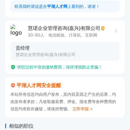
5、负责项目资料的归档与管理，确保项目信息的
联系我时请说是在
平湖人才网
上看到的，谢谢！
完整性与可追溯性。

6、负责将项目信息转化输出为自媒体的文案材
慧珺企业管理咨询(嘉兴)有限公司
料，并制作相关自媒体。

30-60人
电信邮政、计算机、互联网
7、完成项目经理交办的其他项目支持性工作。

贡经理
慧珺企业管理咨询(嘉兴)有限公司
任职要求

求职过程中请勿缴纳费用，保持谨慎防止受骗！
1、硕士及以上学历，工商管理、人力资源管理等
相关专业

平湖人才网安全提醒
2、具备良好的逻辑思维、文字表达以及深度倾听
本站所有信息均由用户发布，其内容及因之产生的后果，均
能力

由发布者承担；凡收取服装费、押金、报名费等各种费用的
3、熟练使用常用办公软件、AI工具，以及自媒体
信息均有欺诈嫌疑，请保持警惕。
立即举报 >
编辑软件。

4、具有很强的学习意愿度，学习能力也较为突
相似的职位