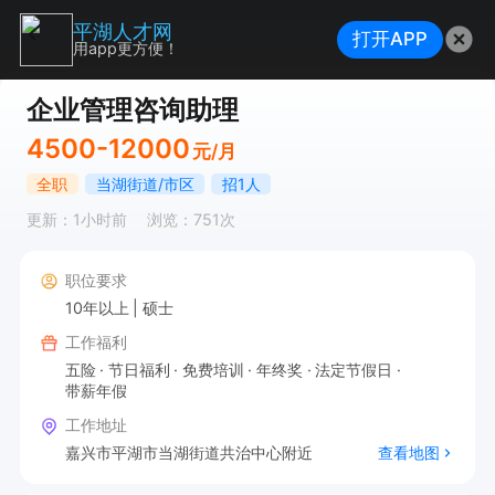
平湖人才网
打开APP
用app更方便！
企业管理咨询助理
4500-12000
元/月
全职
当湖街道/市区
招1人
更新：1小时前
浏览：751次
职位要求
10年以上
硕士
工作福利
五险
节日福利
免费培训
年终奖
法定节假日
带薪年假
工作地址
嘉兴市平湖市当湖街道共治中心附近
查看地图