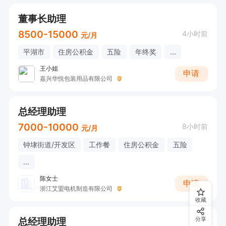
出。

董事长助理
5、能适应项目出差。

8500-15000
4小时前
元/月
6、有咨询或企业管理咨询项目经验者优先。

平湖市
住房公积金
五险
年终奖
...
王小姐
全职兼职均可，也可根据本人特长进入不同项目。

申请
嘉兴华悦包装用品有限公司
全职需要兼顾总经理助理的部分岗位职责。

项目类兼职可根据对项目的贡献获取报酬。
总经理助理
7000-10000
8小时前
元/月
钟埭街道/开发区
工作餐
住房公积金
五险
...
陈女士
申请
浙江艾盟电机制造有限公司
收藏
总经理助理
分享