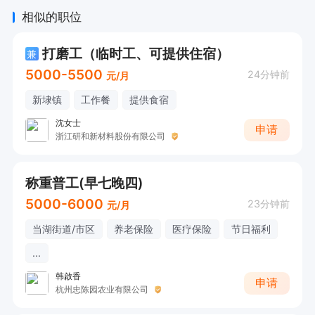
相似的职位
打磨工（临时工、可提供住宿）
兼
5000-5500
24分钟前
元/月
新埭镇
工作餐
提供食宿
沈女士
申请
浙江研和新材料股份有限公司
称重普工(早七晚四)
5000-6000
23分钟前
元/月
当湖街道/市区
养老保险
医疗保险
节日福利
...
韩啟香
申请
杭州忠陈园农业有限公司