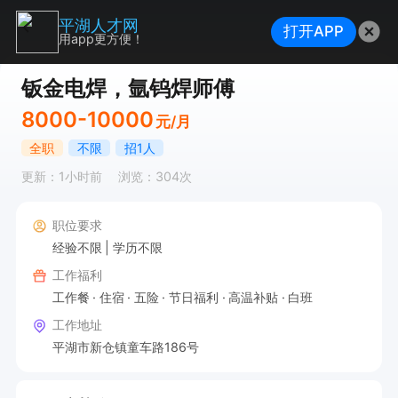
平湖人才网
打开APP
用app更方便！
钣金电焊，氩钨焊师傅
8000-10000
元/月
全职
不限
招1人
更新：1小时前
浏览：304次
职位要求
经验不限
学历不限
工作福利
工作餐
住宿
五险
节日福利
高温补贴
白班
工作地址
平湖市新仓镇童车路186号