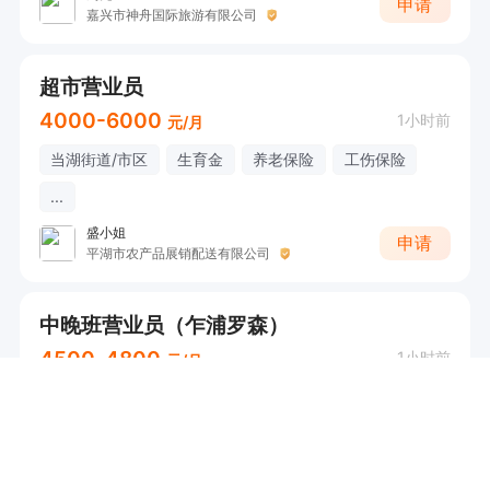
申请
嘉兴市神舟国际旅游有限公司
超市营业员
4000-6000
1小时前
元/月
当湖街道/市区
生育金
养老保险
工伤保险
...
盛小姐
申请
平湖市农产品展销配送有限公司
中晚班营业员（乍浦罗森）
4500-4800
1小时前
元/月
乍浦/港区
人事
申请
平湖市当湖街道罗盛食品店