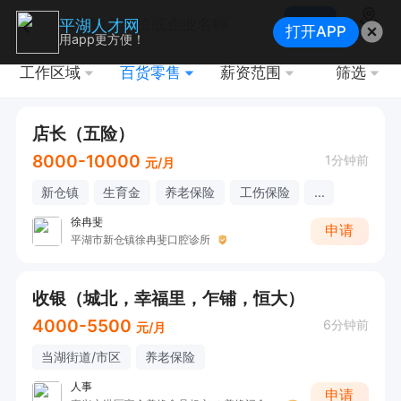
搜索
平湖人才网
打开APP
地图
用app更方便！
工作区域
百货零售
薪资范围
筛选
店长（五险）
8000-10000
1分钟前
元/月
新仓镇
生育金
养老保险
工伤保险
...
徐冉斐
申请
平湖市新仓镇徐冉斐口腔诊所
收银（城北，幸福里，乍铺，恒大）
4000-5500
6分钟前
元/月
当湖街道/市区
养老保险
人事
申请