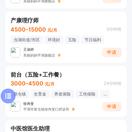
美丽妈妈平湖旗舰店
产康理疗师
4500-15000
3分钟前
元/月
当湖街道/市区
环境好
五险
节日福利
王淑婷
申请
美丽妈妈平湖旗舰店
前台（五险+工作餐）
3000-4500
24分钟前
元/月
新仓镇
生育金
养老保险
工伤保险
...
徐冉斐
申请
平湖市新仓镇徐冉斐口腔诊所
中医馆医生助理