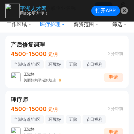
搜索
平湖人才网
打开APP
地图
用app更方便！
工作区域
医疗护理
薪资范围
筛选
产后修复调理
4500-15000
2分钟前
元/月
当湖街道/市区
环境好
五险
节日福利
王淑婷
申请
美丽妈妈平湖旗舰店
理疗师
4500-15000
2分钟前
元/月
当湖街道/市区
环境好
五险
节日福利
王淑婷
申请