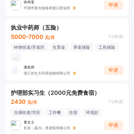
徐冉斐
申请
平湖市新仓镇徐冉斐口腔诊所
执业中药师（五险）
5000-7000
1小时前
元/月
钟埭街道/开发区
生育金
养老保险
工伤保险
...
潘老师
申请
浙江长红大药房连锁有限公司
护理部实习生（2000元免费食宿）
2430
1小时前
元/月
当湖街道/市区
工作餐
住宿
环境好
黄女士
申请
长友（嘉兴）养老院有限公司