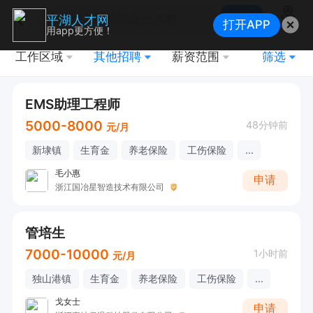
搜索
平湖人才网
打开APP
地图
用app更方便！
工作区域
其他招聘
薪资范围
筛选
EMS助理工程师
5000-8000
48分钟前
元/月
新埭镇
生育金
养老保险
工伤保险
...
毛小惠
申请
浙江国冶星智造技术有限公司
管培生
7000-10000
1小时前
元/月
独山港镇
生育金
养老保险
工伤保险
...
戈女士
申请